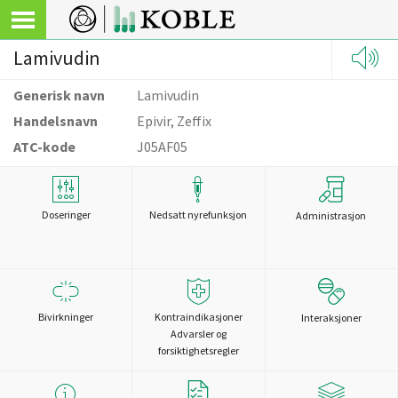
Lamivudin
Generisk navn
Lamivudin
Handelsnavn
Epivir, Zeffix
ATC-kode
J05AF05
Doseringer
Nedsatt nyrefunksjon
Administrasjon
Bivirkninger
Kontraindikasjoner
Interaksjoner
Advarsler og
forsiktighetsregler