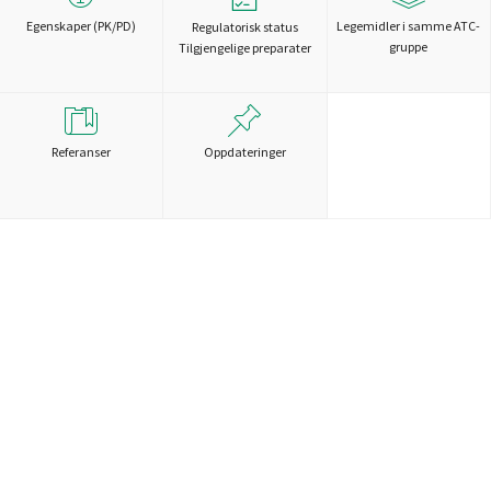
Egenskaper (PK/PD)
Legemidler i samme ATC-
Regulatorisk status
gruppe
Tilgjengelige preparater
Referanser
Oppdateringer