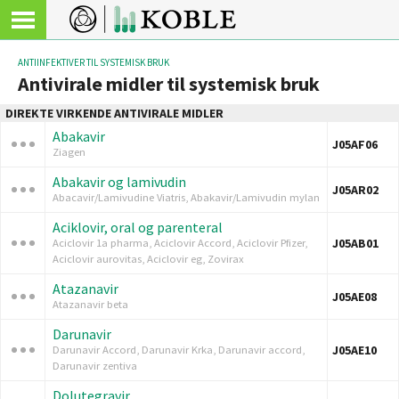
ANTIINFEKTIVER TIL SYSTEMISK BRUK
Antivirale midler til systemisk bruk
DIREKTE VIRKENDE ANTIVIRALE MIDLER
Abakavir
J05AF06
Ziagen
Abakavir og lamivudin
J05AR02
Abacavir/Lamivudine Viatris, Abakavir/Lamivudin mylan
Aciklovir, oral og parenteral
J05AB01
Aciclovir 1a pharma, Aciclovir Accord, Aciclovir Pfizer,
Aciclovir aurovitas, Aciclovir eg, Zovirax
Atazanavir
J05AE08
Atazanavir beta
Darunavir
J05AE10
Darunavir Accord, Darunavir Krka, Darunavir accord,
Darunavir zentiva
Dolutegravir