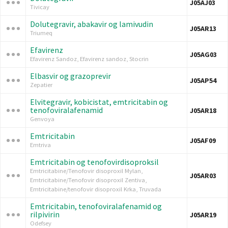
J05AJ03
Tivicay
Dolutegravir, abakavir og lamivudin
J05AR13
Triumeq
Efavirenz
J05AG03
Efavirenz Sandoz, Efavirenz sandoz, Stocrin
Elbasvir og grazoprevir
J05AP54
Zepatier
Elvitegravir, kobicistat, emtricitabin og
tenofoviralafenamid
J05AR18
Genvoya
Emtricitabin
J05AF09
Emtriva
Emtricitabin og tenofovirdisoproksil
Emtricitabine/Tenofovir disoproxil Mylan,
J05AR03
Emtricitabine/Tenofovir disoproxil Zentiva,
Emtricitabine/tenofovir disoproxil Krka, Truvada
Emtricitabin, tenofoviralafenamid og
rilpivirin
J05AR19
Odefsey