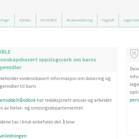
ringer
Nyheter
Om KOBLE
Brukerveiledning
Fagstoff
Legemidle
OBLE
nnskapsbasert oppslagsverk om barns
gemidler
Denn
info
neholder evidensbasert informasjon om dosering og
lege
gemidler til barn.
opti
per
gemiddelhåndbok
har redaksjonelt ansvar og arbeidet
es av Helse- og omsorgsdepartementet.
dene tas i bruk anbefales det å lese:
veiledningen