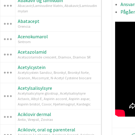
Abakavir og lamivudin
Ansvar
Abacavir/Lamivudine Viatris, Abakavir/Lamivudin
mylan
Pågåen
Abatacept
Orencia
Acenokumarol
Sintrom
Acetazolamid
Acetazolamide crescent, Diamox, Diamox SR
Acetylcystein
Acetylcystein Sandoz, Bronkyl, Bronkyl forte,
Granon, Mucomyst, N-Acetyl Cysteine biocare
Acetylsalisylsyre
Acetylsalicylsyre glostrup, Acetylsalisylsyre
Actavis, Albyl-E, Aspirin accord, Aspirin aspar,
Aspirin bristol, Coxor, Hjertemagnyl, Kardegic
Aciklovir dermal
Antix, Virepsil, Zovirax
Aciklovir, oral og parenteral
Aciclovir 1a pharma, Aciclovir Accord, Aciclovir