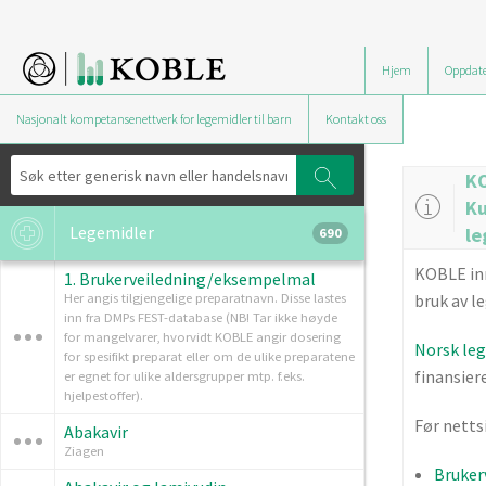
Hjem
Oppdate
Nasjonalt kompetansenettverk for legemidler til barn
Kontakt oss
K
Ku
Legemidler
le
690
KOBLE in
1. Brukerveiledning/eksempelmal
Her angis tilgjengelige preparatnavn. Disse lastes
bruk av le
inn fra DMPs FEST-database (NB! Tar ikke høyde
for mangelvarer, hvorvidt KOBLE angir dosering
Norsk le
for spesifikt preparat eller om de ulike preparatene
finansier
er egnet for ulike aldersgrupper mtp. f.eks.
hjelpestoffer).
Før nettsi
Abakavir
Ziagen
Bruker