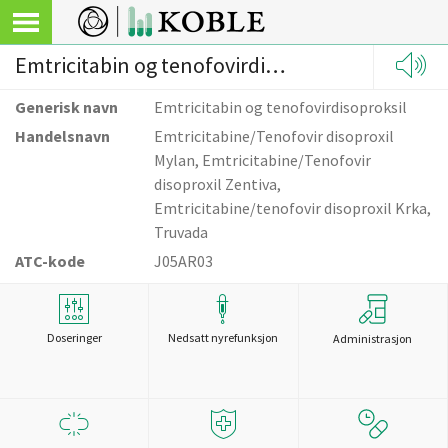
Emtricitabin og tenofovirdisoproksil
Generisk navn
Emtricitabin og tenofovirdisoproksil
Handelsnavn
Emtricitabine/Tenofovir disoproxil
Mylan, Emtricitabine/Tenofovir
disoproxil Zentiva,
Emtricitabine/tenofovir disoproxil Krka,
Truvada
ATC-kode
J05AR03
Doseringer
Nedsatt nyrefunksjon
Administrasjon