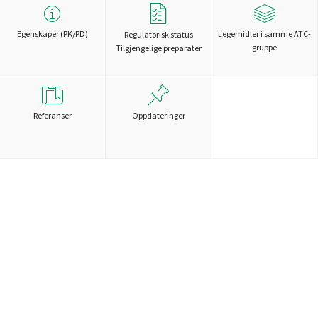
Egenskaper (PK/PD)
Legemidler i samme ATC-
Regulatorisk status
gruppe
Tilgjengelige preparater
Referanser
Oppdateringer