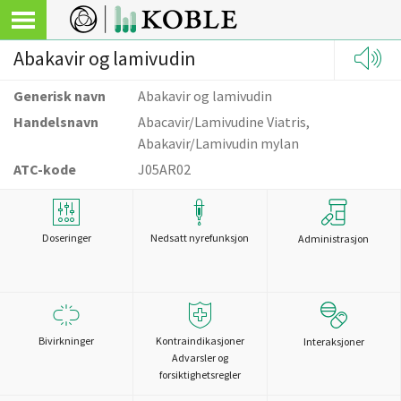
Abakavir og lamivudin
Generisk navn
Abakavir og lamivudin
Handelsnavn
Abacavir/Lamivudine Viatris,
Abakavir/Lamivudin mylan
ATC-kode
J05AR02
Doseringer
Nedsatt nyrefunksjon
Administrasjon
Bivirkninger
Kontraindikasjoner
Interaksjoner
Advarsler og
forsiktighetsregler