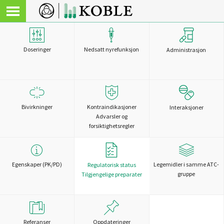
Doseringer
Nedsatt nyrefunksjon
Administrasjon
Bivirkninger
Kontraindikasjoner
Interaksjoner
Advarsler og
forsiktighetsregler
Egenskaper (PK/PD)
Legemidler i samme ATC-
Regulatorisk status
gruppe
Tilgjengelige preparater
Referanser
Oppdateringer