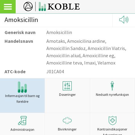
Amoksicillin
Generisk navn
Amoksicillin
Handelsnavn
Amotaks, Amoxicilina ardine,
Amoxicillin Sandoz, Amoxicillin Viatris,
Amoxicillin aliud, Amoxicilline eg,
Amoxicilline teva, Imaxi, Velamox
ATC-kode
J01CA04
Doseringer
Nedsatt nyrefunksjon
Informasjon til barn og
foreldre
Bivirkninger
Kontraindikasjoner
Administrasjon
Advarsler og