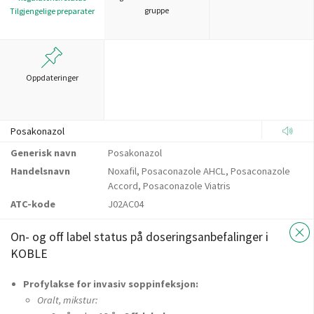
gruppe
Tilgjengelige preparater
Oppdateringer
Posakonazol
Generisk navn
Posakonazol
Handelsnavn
Noxafil, Posaconazole AHCL, Posaconazole
Accord, Posaconazole Viatris
ATC-kode
J02AC04
On- og off label status på doseringsanbefalinger i
KOBLE
Profylakse for invasiv soppinfeksjon:
Oralt, mikstur: