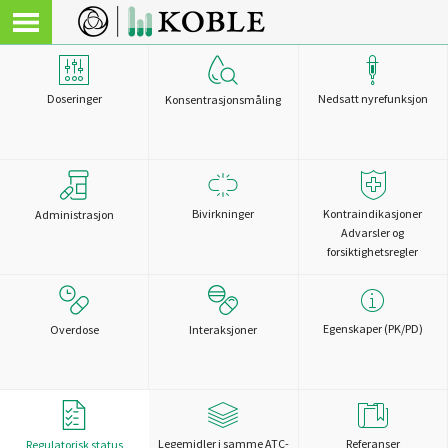
Doseringer
Nedsatt nyrefunksjon
Konsentrasjonsmåling
Bivirkninger
Kontraindikasjoner
Administrasjon
Advarsler og
forsiktighetsregler
Egenskaper (PK/PD)
Overdose
Interaksjoner
Legemidler i samme ATC-
Referanser
Regulatorisk status