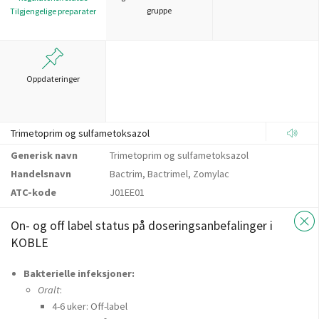
gruppe
Tilgjengelige preparater
Oppdateringer
Trimetoprim og sulfametoksazol
Generisk navn
Trimetoprim og sulfametoksazol
Handelsnavn
Bactrim, Bactrimel, Zomylac
ATC-kode
J01EE01
On- og off label status på doseringsanbefalinger i
KOBLE
Bakterielle infeksjoner:
Oralt
:
4-6 uker: Off-label