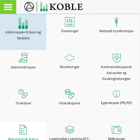
Doseringer
Nedsatt nyrefunksjon
Informasjon til barn og
foreldre
Bivirkninger
Kontraindikasjoner
Administrasjon
Advarsler og
forsiktighetsregler
Egenskaper (PK/PD)
Overdose
Interaksjoner
Legemidler i samme ATC-
Referanser
Regulatorisk status