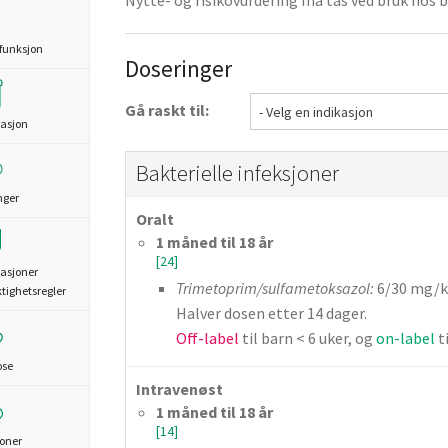
Nytte- og risikovurdering må tas ved bruk hos ba
funksjon
Doseringer
Gå raskt til:
asjon
Bakterielle infeksjoner
nger
Oralt
1 måned til 18 år
[24]
asjoner
Trimetoprim/sulfametoksazol:
6/30 mg/kg
ktighetsregler
Halver dosen etter 14 dager.
Off-label
til barn < 6 uker, og
on-label
t
ose
Intravenøst
1 måned til 18 år
[14]
joner