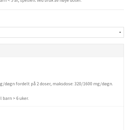
rn < 5 år, spesielt ved bruk av høye doser.
/døgn fordelt på 2 doser, maksdose: 320/1600 mg/døgn.
il barn > 6 uker.