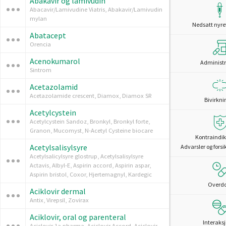
Abakavir og lamivudin
Abacavir/Lamivudine Viatris, Abakavir/Lamivudin
mylan
Nedsatt nyre
Abatacept
Orencia
Acenokumarol
Administr
Sintrom
Acetazolamid
Acetazolamide crescent, Diamox, Diamox SR
Bivirkni
Acetylcystein
Acetylcystein Sandoz, Bronkyl, Bronkyl forte,
Granon, Mucomyst, N-Acetyl Cysteine biocare
Kontraindik
Acetylsalisylsyre
Advarsler og forsi
Acetylsalicylsyre glostrup, Acetylsalisylsyre
Actavis, Albyl-E, Aspirin accord, Aspirin aspar,
Aspirin bristol, Coxor, Hjertemagnyl, Kardegic
Overd
Aciklovir dermal
Antix, Virepsil, Zovirax
Aciklovir, oral og parenteral
Interaks
Aciclovir 1a pharma, Aciclovir Accord, Aciclovir