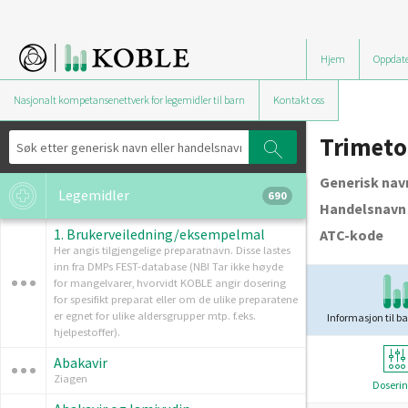
Hjem
Oppdate
Nasjonalt kompetansenettverk for legemidler til barn
Kontakt oss
Trimeto
Generisk nav
Legemidler
690
Handelsnavn
1. Brukerveiledning/eksempelmal
ATC-kode
Her angis tilgjengelige preparatnavn. Disse lastes
inn fra DMPs FEST-database (NB! Tar ikke høyde
for mangelvarer, hvorvidt KOBLE angir dosering
for spesifikt preparat eller om de ulike preparatene
er egnet for ulike aldersgrupper mtp. f.eks.
Informasjon til ba
hjelpestoffer).
Abakavir
Ziagen
Doserin