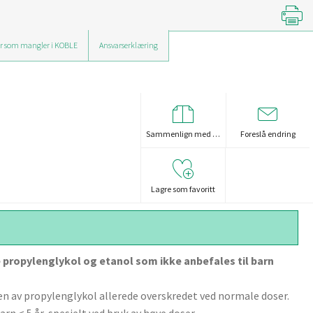
r som mangler i KOBLE
Ansvarserklæring
Sammenlign med …
Foreslå endring
Lagre som favoritt
 propylenglykol og etanol som ikke anbefales til barn
en av propylenglykol allerede overskredet ved normale doser.