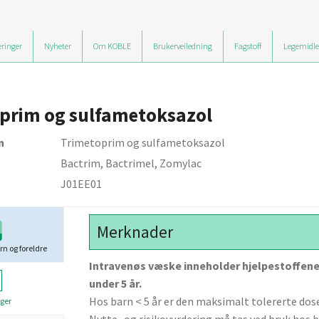
ringer
Nyheter
Om KOBLE
Brukerveiledning
Fagstoff
Legemidle
prim og sulfametoksazol
n
Trimetoprim og sulfametoksazol
Bactrim, Bactrimel, Zomylac
J01EE01
Merknader
rn og foreldre
Intravenøs væske inneholder hjelpestoffene
under 5 år.
Hos barn < 5 år er den maksimalt tolererte dos
ger