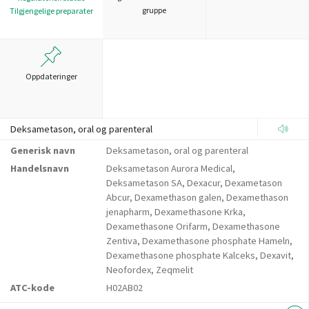
gruppe
Tilgjengelige preparater
Oppdateringer
Deksametason, oral og parenteral
Generisk navn
Deksametason, oral og parenteral
Handelsnavn
Deksametason Aurora Medical,
Deksametason SA, Dexacur, Dexametason
Abcur, Dexamethason galen, Dexamethason
jenapharm, Dexamethasone Krka,
Dexamethasone Orifarm, Dexamethasone
Zentiva, Dexamethasone phosphate Hameln,
Dexamethasone phosphate Kalceks, Dexavit,
Neofordex, Zeqmelit
ATC-kode
H02AB02