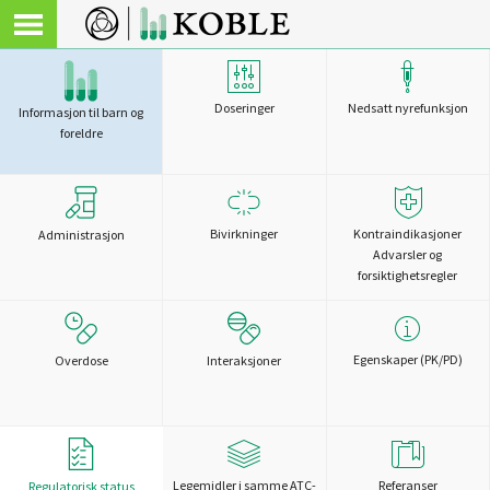
Doseringer
Nedsatt nyrefunksjon
Informasjon til barn og
foreldre
Bivirkninger
Kontraindikasjoner
Administrasjon
Advarsler og
forsiktighetsregler
Egenskaper (PK/PD)
Overdose
Interaksjoner
Legemidler i samme ATC-
Referanser
Regulatorisk status