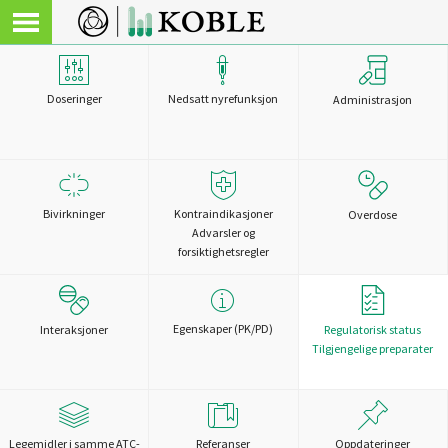
Doseringer
Nedsatt nyrefunksjon
Administrasjon
Bivirkninger
Kontraindikasjoner
Overdose
Advarsler og
forsiktighetsregler
Egenskaper (PK/PD)
Interaksjoner
Regulatorisk status
Tilgjengelige preparater
Legemidler i samme ATC-
Referanser
Oppdateringer