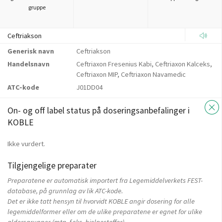
gruppe
Ceftriakson
Generisk navn
Ceftriakson
Handelsnavn
Ceftriaxon Fresenius Kabi, Ceftriaxon Kalceks,
Ceftriaxon MIP, Ceftriaxon Navamedic
ATC-kode
J01DD04
On- og off label status på doseringsanbefalinger i
KOBLE
Ikke vurdert.
Tilgjengelige preparater
Preparatene er automatisk importert fra Legemiddelverkets FEST-
database, på grunnlag av lik ATC-kode.
Det er ikke tatt hensyn til hvorvidt KOBLE angir dosering for alle
legemiddelformer eller om de ulike preparatene er egnet for ulike