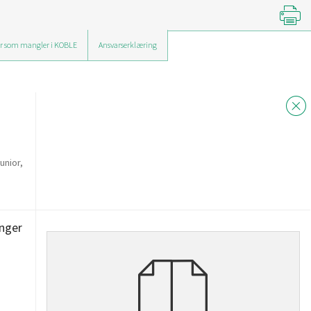
r som mangler i KOBLE
Ansvarserklæring
unior,
inger