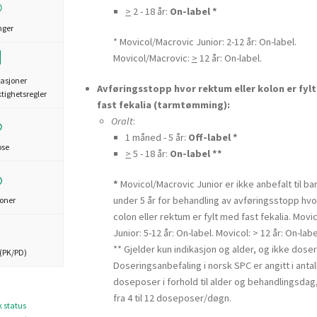
>
2 - 18 år:
On-label *
nger
* Movicol/Macrovic Junior: 2-12 år: On-label.
Movicol/Macrovic:
>
12 år: On-label.
asjoner
Avføringsstopp hvor rektum eller kolon er fyl
ktighetsregler
fast fekalia (tarmtømming):
Oralt
:
1 måned - 5 år:
Off-label *
ose
>
5 - 18 år:
On-label **
*
Movicol/Macrovic Junior er ikke anbefalt til ba
under 5 år for behandling av avføringsstopp hvo
joner
colon eller rektum er fylt med fast fekalia. Movi
Junior: 5-12 år: On-label. Movicol: > 12 år: On-labe
** Gjelder kun indikasjon og alder, og ikke doser
(PK/PD)
Doseringsanbefaling i norsk SPC er angitt i antal
doseposer i forhold til alder og behandlingsdag,
fra 4 til 12 doseposer/døgn.
k status