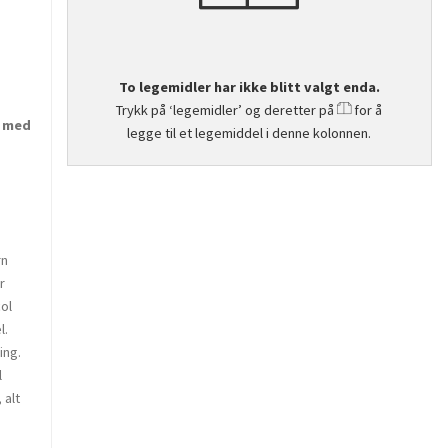
To legemidler har ikke blitt valgt enda.
Trykk på ‘legemidler’ og deretter på
for å
t med
legge til et legemiddel i denne kolonnen.
rn
r
col
l.
ing.
l
 alt