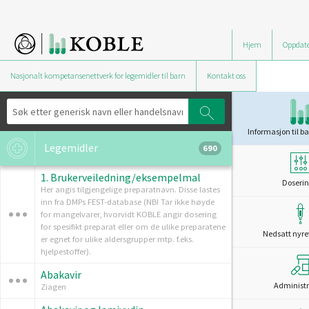
Hjem
Oppdate
Nasjonalt kompetansenettverk for legemidler til barn
Kontakt oss
Informasjon til ba
Legemidler
690
1. Brukerveiledning/eksempelmal
Doserin
Her angis tilgjengelige preparatnavn. Disse lastes
inn fra DMPs FEST-database (NB! Tar ikke høyde
for mangelvarer, hvorvidt KOBLE angir dosering
for spesifikt preparat eller om de ulike preparatene
Nedsatt nyre
er egnet for ulike aldersgrupper mtp. f.eks.
hjelpestoffer).
Abakavir
Administr
Ziagen