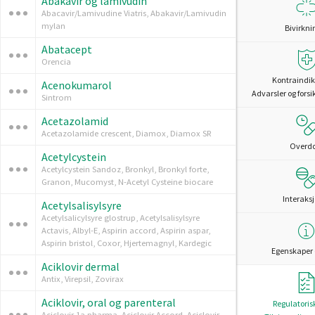
Abakavir og lamivudin
Abacavir/Lamivudine Viatris, Abakavir/Lamivudin
mylan
Bivirkni
Abatacept
Orencia
Kontraindik
Acenokumarol
Advarsler og forsi
Sintrom
Acetazolamid
Acetazolamide crescent, Diamox, Diamox SR
Overd
Acetylcystein
Acetylcystein Sandoz, Bronkyl, Bronkyl forte,
Granon, Mucomyst, N-Acetyl Cysteine biocare
Interaks
Acetylsalisylsyre
Acetylsalicylsyre glostrup, Acetylsalisylsyre
Actavis, Albyl-E, Aspirin accord, Aspirin aspar,
Aspirin bristol, Coxor, Hjertemagnyl, Kardegic
Egenskaper 
Aciklovir dermal
Antix, Virepsil, Zovirax
Aciklovir, oral og parenteral
Regulatoris
Aciclovir 1a pharma, Aciclovir Accord, Aciclovir