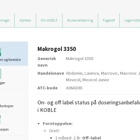
ringer
Nyheter
Om KOBLE
Brukerveiledning
Fagstoff
Legemidle
Makrogol 3350
Generisk
Makrogol 3350
rn og foreldre
navn
Handelsnavn
Abdomin, Laxiriva, Macrovic, Macrovic J
Movicol, Movicol Junior
ger
ATC-kode
A06AD65
On- og off label status på doseringsanbefal
funksjon
i KOBLE
Forstoppelse:
asjon
Oralt:
1 måned- 2 år:
Off-label