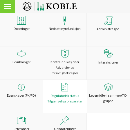
Doseringer
Nedsatt nyrefunksjon
Administrasjon
Bivirkninger
Kontraindikasjoner
Interaksjoner
Advarsler og
forsiktighetsregler
Egenskaper (PK/PD)
Legemidler i samme ATC-
Regulatorisk status
gruppe
Tilgjengelige preparater
Referanser
Oppdateringer