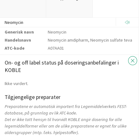
Neomycin
Generisk navn
Neomycin
Handelsnavn
Neomycin amdipharm, Neomycin sulfate teva
ATC-kode
A07AA01
On- og off label status på doseringsanbefalinger i
KOBLE
Ikke vurdert.
Tilgjengelige preparater
Preparatene er automatisk importert fra Legemiddelverkets FEST-
database, på grunnlag av lik ATC-kode.
Det er ikke tatt hensyn til hvorvidt KOBLE angir dosering for alle
legemiddelformer eller om de ulike preparatene er egnet for ulike
aldersgrupper (mtp. f.eks. hjelpestoffer).