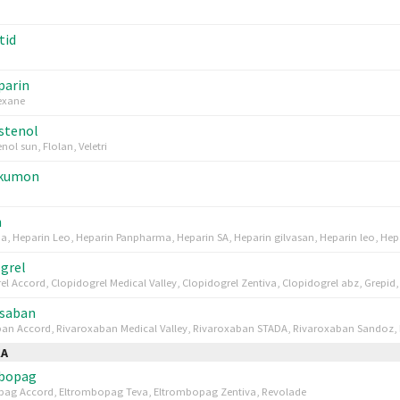
tid
parin
lexane
stenol
ol sun, Flolan, Veletri
kumon
n
na, Heparin Leo, Heparin Panpharma, Heparin SA, Heparin gilvasan, Heparin leo, H
grel
el Accord, Clopidogrel Medical Valley, Clopidogrel Zentiva, Clopidogrel abz, Grepid,
ksaban
an Accord, Rivaroxaban Medical Valley, Rivaroxaban STADA, Rivaroxaban Sandoz, R
KA
bopag
pag Accord, Eltrombopag Teva, Eltrombopag Zentiva, Revolade