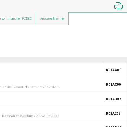
r som mangler i KOBLE
Ansvarserklæring
B01AA07
B01AC06
rin bristol, Coxor, Hjertemagnyl, Kardegic
B01AD02
B01AE07
, Dabigatran etexilate Zentiva, Pradaxa