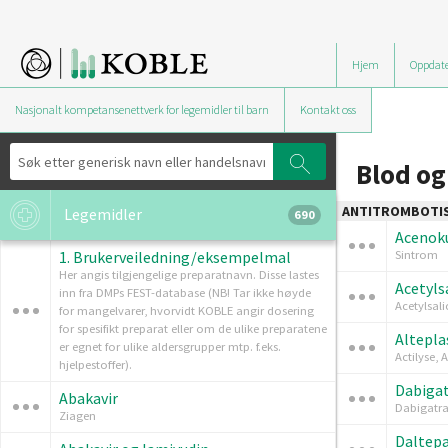
Hjem
Oppdate
Nasjonalt kompetansenettverk for legemidler til barn
Kontakt oss
Blod o
ANTITROMBOTIS
Legemidler
690
Acenok
1. Brukerveiledning/eksempelmal
Sintrom
Her angis tilgjengelige preparatnavn. Disse lastes
Acetyls
inn fra DMPs FEST-database (NB! Tar ikke høyde
Acetylsali
for mangelvarer, hvorvidt KOBLE angir dosering
for spesifikt preparat eller om de ulike preparatene
Altepla
er egnet for ulike aldersgrupper mtp. f.eks.
Actilyse, 
hjelpestoffer).
Dabigat
Abakavir
Dabigatra
Ziagen
Daltepa