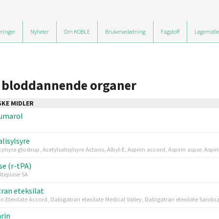
ringer
Nyheter
Om KOBLE
Brukerveiledning
Fagstoff
Legemidle
g bloddannende organer
KE MIDLER
umarol
alisylsyre
cylsyre glostrup, Acetylsalisylsyre Actavis, Albyl-E, Aspirin accord, Aspirin aspar, Aspi
se (r-tPA)
Alteplase SA
ran eteksilat
n Etexilate Accord, Dabigatran etexilate Medical Valley, Dabigatran etexilate Sandoz
rin