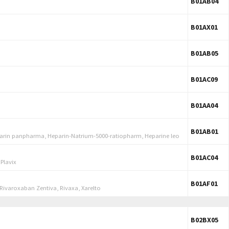
B01AB04
B01AX01
B01AB05
B01AC09
B01AA04
B01AB01
eparin panpharma, Heparin-Natrium-5000-ratiopharm, Heparine leo
B01AC04
 Plavix
B01AF01
ivaroxaban Zentiva, Rivaxa, Xarelto
B02BX05