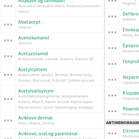
Abakavir og lamivudin
Fragmin
Abacavir/Lamivudine Viatris, Abakavir/Lamivudin
mylan
Defibro
Defitelio
Abatacept
Orencia
Enoksa
Inhixa, K
Acenokumarol
Sintrom
Epopro
Epoprosten
Acetazolamid
Acetazolamide crescent, Diamox, Diamox SR
Fenpro
Acetylcystein
Acetylcystein Sandoz, Bronkyl, Bronkyl forte,
Hepari
Granon, Mucomyst, N-Acetyl Cysteine biocare
Calcipari
Acetylsalisylsyre
Klopido
Acetylsalicylsyre glostrup, Acetylsalisylsyre
Clopidogr
Actavis, Albyl-E, Aspirin accord, Aspirin aspar,
Aspirin bristol, Coxor, Hjertemagnyl, Kardegic
Rivaro
Rivaroxab
Aciklovir dermal
ANTIHEMORAGI
Antix, Virepsil, Zovirax
Eltrom
Aciklovir, oral og parenteral
Eltrombo
Aciclovir 1a pharma, Aciclovir Accord, Aciclovir