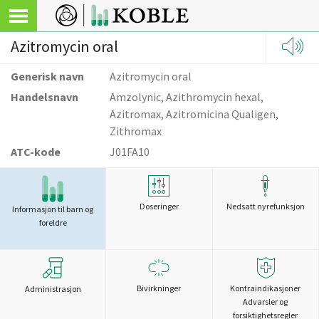
Azitromycin oral
Generisk navn
Azitromycin oral
Handelsnavn
Amzolynic, Azithromycin hexal,
Azitromax, Azitromicina Qualigen,
Zithromax
ATC-kode
J01FA10
Doseringer
Nedsatt nyrefunksjon
Informasjon til barn og
foreldre
Bivirkninger
Kontraindikasjoner
Administrasjon
Advarsler og
forsiktighetsregler