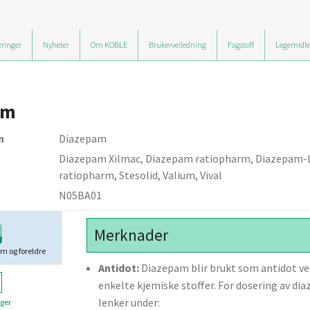
ringer
Nyheter
Om KOBLE
Brukerveiledning
Fagstoff
Legemidle
am
n
Diazepam
Diazepam Xilmac, Diazepam ratiopharm, Diazepam-
ratiopharm, Stesolid, Valium, Vival
N05BA01
Merknader
rn og foreldre
Antidot:
Diazepam blir brukt som antidot ved
enkelte kjemiske stoffer. For dosering av di
lenker under:
ger