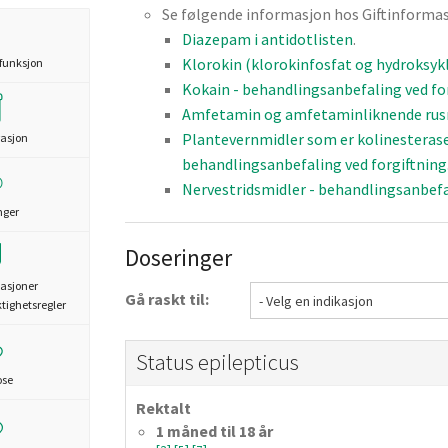
Se følgende informasjon hos Giftinformasj
Diazepam i antidotlisten
.
Klorokin (klorokinfosfat og hydroksyk
funksjon
Kokain - behandlingsanbefaling ved for
Amfetamin og amfetaminliknende rusmi
Plantevernmidler som er kolinestera
asjon
behandlingsanbefaling ved forgiftning
Nervestridsmidler - behandlingsanbefal
nger
Doseringer
asjoner
Gå raskt til:
ktighetsregler
Status epilepticus
ose
Rektalt
1 måned til 18 år