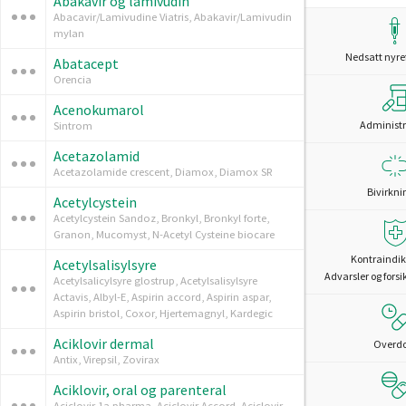
Abakavir og lamivudin
Abacavir/Lamivudine Viatris, Abakavir/Lamivudin
mylan
Nedsatt nyre
Abatacept
Orencia
Acenokumarol
Administr
Sintrom
Acetazolamid
Acetazolamide crescent, Diamox, Diamox SR
Bivirkni
Acetylcystein
Acetylcystein Sandoz, Bronkyl, Bronkyl forte,
Granon, Mucomyst, N-Acetyl Cysteine biocare
Kontraindik
Acetylsalisylsyre
Advarsler og forsi
Acetylsalicylsyre glostrup, Acetylsalisylsyre
Actavis, Albyl-E, Aspirin accord, Aspirin aspar,
Aspirin bristol, Coxor, Hjertemagnyl, Kardegic
Aciklovir dermal
Overd
Antix, Virepsil, Zovirax
Aciklovir, oral og parenteral
Aciclovir 1a pharma, Aciclovir Accord, Aciclovir