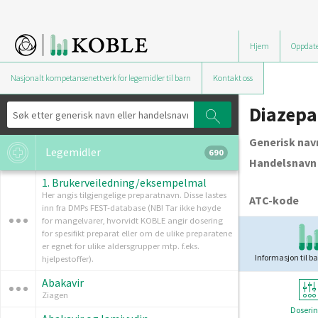
Hjem
Oppdate
Nasjonalt kompetansenettverk for legemidler til barn
Kontakt oss
Diazep
Generisk nav
Legemidler
690
Handelsnavn
1. Brukerveiledning/eksempelmal
Her angis tilgjengelige preparatnavn. Disse lastes
ATC-kode
inn fra DMPs FEST-database (NB! Tar ikke høyde
for mangelvarer, hvorvidt KOBLE angir dosering
for spesifikt preparat eller om de ulike preparatene
er egnet for ulike aldersgrupper mtp. f.eks.
Informasjon til ba
hjelpestoffer).
Abakavir
Ziagen
Doserin