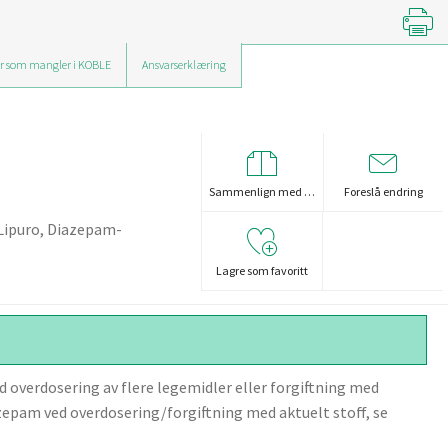
r som mangler i KOBLE
Ansvarserklæring
Sammenlign med …
Foreslå endring
Lipuro, Diazepam-
Lagre som favoritt
 overdosering av flere legemidler eller forgiftning med
azepam ved overdosering/forgiftning med aktuelt stoff, se