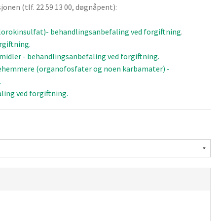
onen (tlf. 22 59 13 00, døgnåpent):
lorokinsulfat)- behandlingsanbefaling ved forgiftning
.
giftning.
dler - behandlingsanbefaling ved forgiftning.
sehemmere (organofosfater og noen karbamater) -
.
ing ved forgiftning.