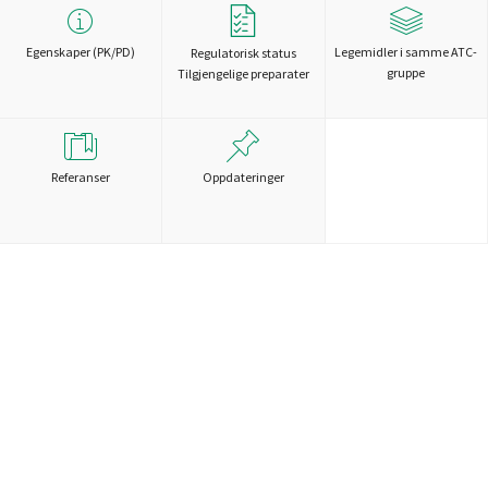
Egenskaper (PK/PD)
Legemidler i samme ATC-
Regulatorisk status
gruppe
Tilgjengelige preparater
Referanser
Oppdateringer