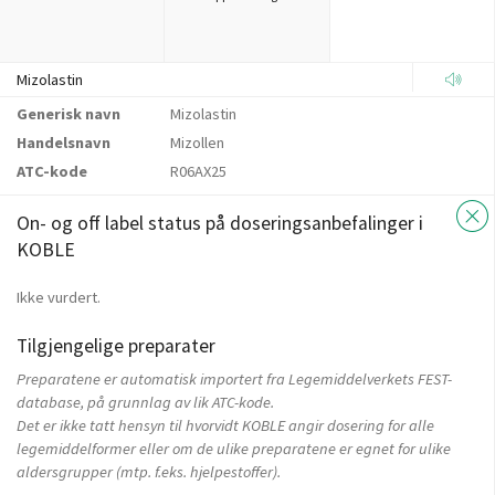
Mizolastin
Generisk navn
Mizolastin
Handelsnavn
Mizollen
ATC-kode
R06AX25
On- og off label status på doseringsanbefalinger i
KOBLE
Ikke vurdert.
Tilgjengelige preparater
Preparatene er automatisk importert fra Legemiddelverkets FEST-
database, på grunnlag av lik ATC-kode.
Det er ikke tatt hensyn til hvorvidt KOBLE angir dosering for alle
legemiddelformer eller om de ulike preparatene er egnet for ulike
aldersgrupper (mtp. f.eks. hjelpestoffer).