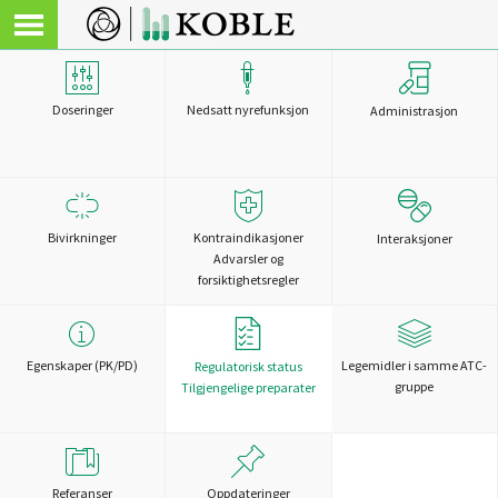
Doseringer
Nedsatt nyrefunksjon
Administrasjon
Bivirkninger
Kontraindikasjoner
Interaksjoner
Advarsler og
forsiktighetsregler
Egenskaper (PK/PD)
Legemidler i samme ATC-
Regulatorisk status
gruppe
Tilgjengelige preparater
Referanser
Oppdateringer