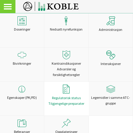
Doseringer
Nedsatt nyrefunksjon
Administrasjon
Bivirkninger
Kontraindikasjoner
Interaksjoner
Advarsler og
forsiktighetsregler
Egenskaper (PK/PD)
Legemidler i samme ATC-
Regulatorisk status
gruppe
Tilgjengelige preparater
Referanser
Oppdateringer