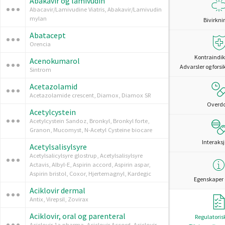
Abakavir og lamivudin
Abacavir/Lamivudine Viatris, Abakavir/Lamivudin
mylan
Bivirkni
Abatacept
Orencia
Kontraindik
Acenokumarol
Advarsler og forsi
Sintrom
Acetazolamid
Acetazolamide crescent, Diamox, Diamox SR
Overd
Acetylcystein
Acetylcystein Sandoz, Bronkyl, Bronkyl forte,
Granon, Mucomyst, N-Acetyl Cysteine biocare
Interaks
Acetylsalisylsyre
Acetylsalicylsyre glostrup, Acetylsalisylsyre
Actavis, Albyl-E, Aspirin accord, Aspirin aspar,
Aspirin bristol, Coxor, Hjertemagnyl, Kardegic
Egenskaper 
Aciklovir dermal
Antix, Virepsil, Zovirax
Aciklovir, oral og parenteral
Regulatoris
Aciclovir 1a pharma, Aciclovir Accord, Aciclovir