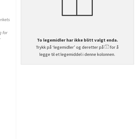
erkets
g for
r
To legemidler har ikke blitt valgt enda.
Trykk på ‘legemidler’ og deretter på
for å
legge til et legemiddel i denne kolonnen.