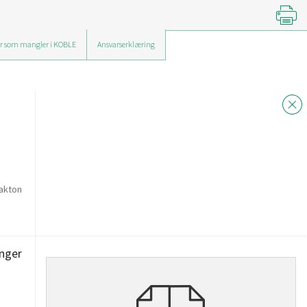
r som mangler i KOBLE
Ansvarserklæring
lakton
inger