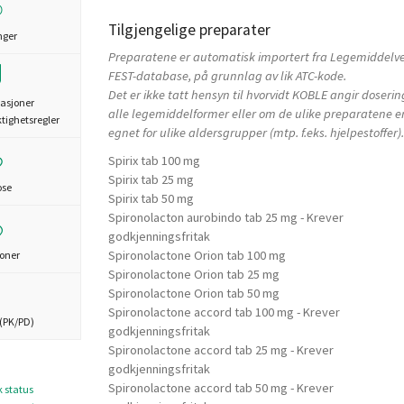
Tilgjengelige preparater
nger
Preparatene er automatisk importert fra Legemiddelv
FEST-database, på grunnlag av lik ATC-kode.
Det er ikke tatt hensyn til hvorvidt KOBLE angir doserin
asjoner
alle legemiddelformer eller om de ulike preparatene e
ktighetsregler
egnet for ulike aldersgrupper (mtp. f.eks. hjelpestoffer).
Spirix tab 100 mg
Spirix tab 25 mg
ose
Spirix tab 50 mg
Spironolacton aurobindo tab 25 mg - Krever
godkjenningsfritak
Spironolactone Orion tab 100 mg
joner
Spironolactone Orion tab 25 mg
Spironolactone Orion tab 50 mg
Spironolactone accord tab 100 mg - Krever
(PK/PD)
godkjenningsfritak
Spironolactone accord tab 25 mg - Krever
godkjenningsfritak
Spironolactone accord tab 50 mg - Krever
k status