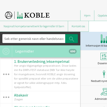
Hjem
Oppdate
Nasjonalt kompetansenettverk for legemidler til barn
Kontakt oss
Informasjon til ba
Legemidler
690
1. Brukerveiledning/eksempelmal
Doserin
Her angis tilgjengelige preparatnavn. Disse lastes
inn fra DMPs FEST-database (NB! Tar ikke høyde
for mangelvarer, hvorvidt KOBLE angir dosering
for spesifikt preparat eller om de ulike preparatene
Nedsatt nyre
er egnet for ulike aldersgrupper mtp. f.eks.
hjelpestoffer).
Abakavir
Administr
Ziagen