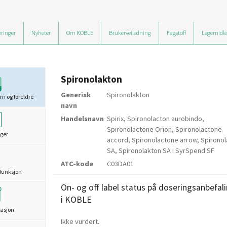
ringer
Nyheter
Om KOBLE
Brukerveiledning
Fagstoff
Legemidle
Spironolakton
Generisk
Spironolakton
rn og foreldre
navn
Handelsnavn
Spirix, Spironolacton aurobindo,
Spironolactone Orion, Spironolactone
ger
accord, Spironolactone arrow, Spirono
SA, Spironolakton SA i SyrSpend SF
ATC-kode
C03DA01
funksjon
On- og off label status på doseringsanbefal
i KOBLE
asjon
Ikke vurdert.