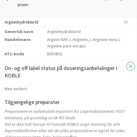
gruppe
Argininhydroklorid
Generisk navn
Argininhydroklorid
Handelsnavn
Arginin NAF, L-Arginine, L-Arginine now, L-
Arginine pure encaps
ATC-kode
B05XB01
On- og off label status på doseringsanbefalinger i
KOBLE
Ikke vurdert.
Tilgjengelige preparater
Preparatene er automatisk importert fra Legemiddelverkets FEST-
database, på grunnlag av lik ATC-kode.
Det er ikke tatt hensyn til hvorvidt KOBLE angir dosering for alle
legemiddelformer eller om de ulike preparatene er egnet for ulike