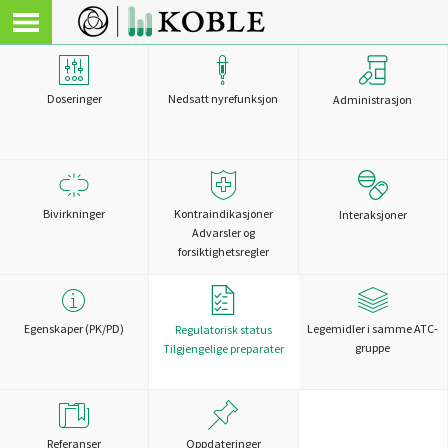
Doseringer
Nedsatt nyrefunksjon
Administrasjon
Bivirkninger
Kontraindikasjoner
Interaksjoner
Advarsler og
forsiktighetsregler
Egenskaper (PK/PD)
Legemidler i samme ATC-
Regulatorisk status
gruppe
Tilgjengelige preparater
Referanser
Oppdateringer