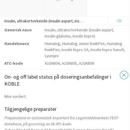
Insulin, ultrakortvirkende (insulin aspart, insulin glulisine, insulin lispro)
Generisk navn
Insulin, ultrakortvirkende (insulin aspart,
insulin glulisine, insulin lispro)
Handelsnavn
Humalog, Humalog Junior KwikPen, Humalog
KwikPen, Insulin lispro SA, Insulin lispro Sanofi,
Lyumjev
ATC-kode
A10AB04, A10AB05, A10AB06
On- og off label status på doseringsanbefalinger i
KOBLE
Ikke vurdert.
Tilgjengelige preparater
Preparatene er automatisk importert fra Legemiddelverkets FEST-
database, på grunnlag av lik ATC-kode.