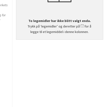
erkets
g for
r
To legemidler har ikke blitt valgt enda.
Trykk på ‘legemidler’ og deretter på
for å
legge til et legemiddel i denne kolonnen.