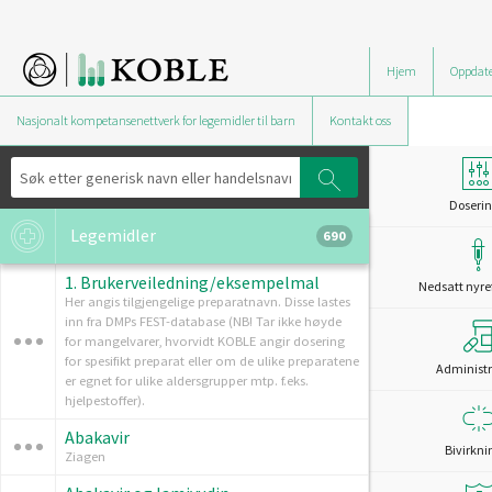
Hjem
Oppdate
Nasjonalt kompetansenettverk for legemidler til barn
Kontakt oss
Doserin
Legemidler
690
1. Brukerveiledning/eksempelmal
Nedsatt nyre
Her angis tilgjengelige preparatnavn. Disse lastes
inn fra DMPs FEST-database (NB! Tar ikke høyde
for mangelvarer, hvorvidt KOBLE angir dosering
for spesifikt preparat eller om de ulike preparatene
Administr
er egnet for ulike aldersgrupper mtp. f.eks.
hjelpestoffer).
Abakavir
Bivirkni
Ziagen