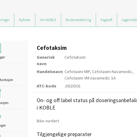
ringer
Nyheter
Om KOBLE
Brukerveiledning
Fagstoff
Legemidle
Cefotaksim
Generisk
Cefotaksim
ger
navn
Handelsnavn
Cefotaxim MIP, Cefotaxim Navamedic,
Cefotaxim VM navamedic SA
funksjon
ATC-kode
J01DD01
On- og off label status på doseringsanbefal
asjon
i KOBLE
Ikke vurdert.
nger
Tilgjengelige preparater