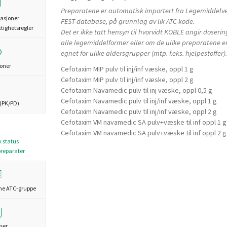
Preparatene er automatisk importert fra Legemiddelv
asjoner
FEST-database, på grunnlag av lik ATC-kode.
ktighetsregler
Det er ikke tatt hensyn til hvorvidt KOBLE angir doserin
alle legemiddelformer eller om de ulike preparatene e
egnet for ulike aldersgrupper (mtp. f.eks. hjelpestoffer).
joner
Cefotaxim MIP pulv til inj/inf væske, oppl 1 g
Cefotaxim MIP pulv til inj/inf væske, oppl 2 g
Cefotaxim Navamedic pulv til inj væske, oppl 0,5 g
Cefotaxim Navamedic pulv til inj/inf væske, oppl 1 g
(PK/PD)
Cefotaxim Navamedic pulv til inj/inf væske, oppl 2 g
Cefotaxim VM navamedic SA pulv+væske til inf oppl 1 g
Cefotaxim VM navamedic SA pulv+væske til inf oppl 2 g
k status
preparater
me ATC-gruppe
ser