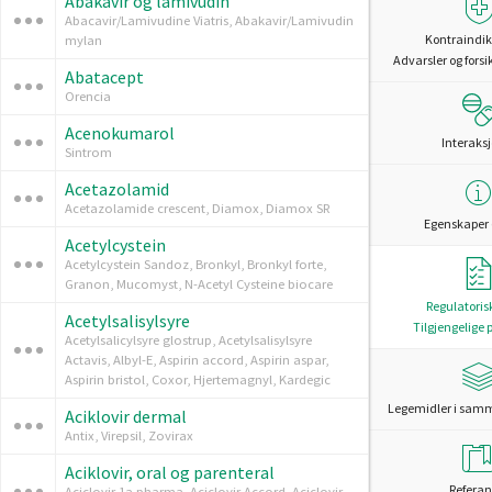
Abakavir og lamivudin
Abacavir/Lamivudine Viatris, Abakavir/Lamivudin
Kontraindik
mylan
Advarsler og forsi
Abatacept
Orencia
Acenokumarol
Interaks
Sintrom
Acetazolamid
Acetazolamide crescent, Diamox, Diamox SR
Egenskaper 
Acetylcystein
Acetylcystein Sandoz, Bronkyl, Bronkyl forte,
Granon, Mucomyst, N-Acetyl Cysteine biocare
Regulatoris
Acetylsalisylsyre
Tilgjengelige 
Acetylsalicylsyre glostrup, Acetylsalisylsyre
Actavis, Albyl-E, Aspirin accord, Aspirin aspar,
Aspirin bristol, Coxor, Hjertemagnyl, Kardegic
Legemidler i sam
Aciklovir dermal
Antix, Virepsil, Zovirax
Aciklovir, oral og parenteral
Referan
Aciclovir 1a pharma, Aciclovir Accord, Aciclovir