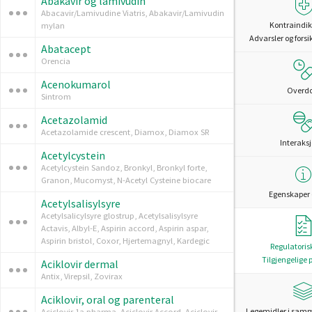
Abakavir og lamivudin
Abacavir/Lamivudine Viatris, Abakavir/Lamivudin
Kontraindik
mylan
Advarsler og forsi
Abatacept
Orencia
Acenokumarol
Overd
Sintrom
Acetazolamid
Acetazolamide crescent, Diamox, Diamox SR
Interaks
Acetylcystein
Acetylcystein Sandoz, Bronkyl, Bronkyl forte,
Granon, Mucomyst, N-Acetyl Cysteine biocare
Egenskaper 
Acetylsalisylsyre
Acetylsalicylsyre glostrup, Acetylsalisylsyre
Actavis, Albyl-E, Aspirin accord, Aspirin aspar,
Aspirin bristol, Coxor, Hjertemagnyl, Kardegic
Regulatoris
Tilgjengelige 
Aciklovir dermal
Antix, Virepsil, Zovirax
Aciklovir, oral og parenteral
Legemidler i sam
Aciclovir 1a pharma, Aciclovir Accord, Aciclovir