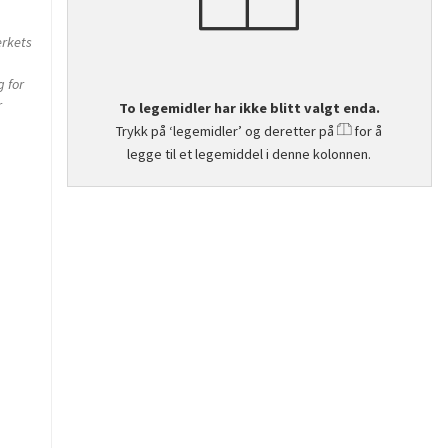
erkets
g for
r
To legemidler har ikke blitt valgt enda.
Trykk på ‘legemidler’ og deretter på
for å
legge til et legemiddel i denne kolonnen.