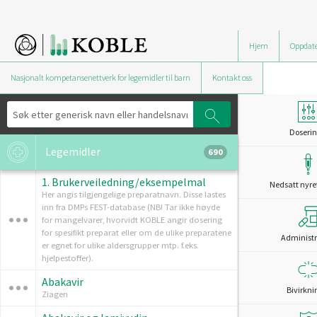
Hjem
Oppdate
Nasjonalt kompetansenettverk for legemidler til barn
Kontakt oss
Doserin
Legemidler
690
1. Brukerveiledning/eksempelmal
Nedsatt nyre
Her angis tilgjengelige preparatnavn. Disse lastes
inn fra DMPs FEST-database (NB! Tar ikke høyde
for mangelvarer, hvorvidt KOBLE angir dosering
for spesifikt preparat eller om de ulike preparatene
Administr
er egnet for ulike aldersgrupper mtp. f.eks.
hjelpestoffer).
Abakavir
Bivirkni
Ziagen