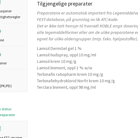
Tilgjengelige preparater
asjoner
Preparatene er automatisk importert fra Legemiddelv
ktighetsregler
FEST-database, på grunnlag av lik ATC-kode.
Det er ikke tatt hensyn til hvorvidt KOBLE angir doserin
alle legemiddelformer eller om de ulike preparatene e
egnet for ulike aldersgrupper (mtp. f.eks. hjelpestoffer).
ose
Lamisil DermGel gel 1 %
Lamisil hudspray, oppl 10 mg/ml
Lamisil krem 10 mg/g
joner
Lamisil liniment, oppl 1 % w/w
Terbinafin ratiopharm krem 10 mg/g
Terbinafinhydroklorid Norfri krem 10 mg/g
(PK/PD)
Terclara liniment, oppl 98 mg/ml
k status
preparater
me ATC-gruppe