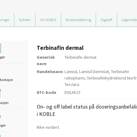
ringer
Nyheter
Om KOBLE
Brukerveiledning
Fagstoff
Legemidle
Terbinafin dermal
Generisk
Terbinafin dermal
ger
navn
Handelsnavn
Lamisil, Lamisil DermGel, Terbinafin
ratiopharm, Terbinafinhydroklorid Norfri
funksjon
Terclara
ATC-kode
D01AE15
asjon
On- og off label status på doseringsanbefal
i KOBLE
nger
Ikke vurdert.