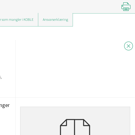
r som mangler i KOBLE
Ansvarserklæring
,
inger