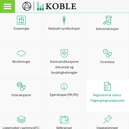
Doseringer
Nedsatt nyrefunksjon
Administrasjon
Bivirkninger
Kontraindikasjoner
Overdose
Advarsler og
forsiktighetsregler
Egenskaper (PK/PD)
Interaksjoner
Regulatorisk status
Tilgjengelige preparater
Legemidler i samme ATC-
Referanser
Oppdateringer