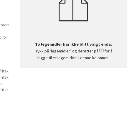
erkets
g for
r
To legemidler har ikke blitt valgt enda.
Trykk på ‘legemidler’ og deretter på
for å
legge til et legemiddel i denne kolonnen.
ritak
ritak
k
ritak