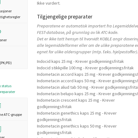
Ikke vurdert.
asjoner
Tilgjengelige preparater
ktighetsregler
Preparatene er automatisk importert fra Legemiddelv
FEST-database, på grunnlag av lik ATC-kode.
Det er ikke tatt hensyn til hvorvidt KOBLE angir doserin
joner
alle legemiddelformer eller om de ulike preparatene e
egnet for ulike aldersgrupper (mtp. f.eks. hjelpestoffer).
Indocid kaps 25 mg - Krever godkjenningsfritak
(PK/PD)
Indocid stikkpille 100 mg - Krever godkjenningsfritak
Indometacin accord kaps 25 mg - Krever godkjenningsf
Indometacin accord kaps 50 mg - Krever godkjenningsf
k status
Indometacin aliud tab 50 mg - Krever godkjenningsfrita
preparater
Indometacin belupo kaps 25 mg - Krever godkjenningsf
Indometacin crescent kaps 25 mg - Krever
godkjenningsfritak
Indometacin genethics kaps 25 mg - Krever
me ATC-gruppe
godkjenningsfritak
Indometacin genethics kaps 50 mg - Krever
godkjenningsfritak
ser