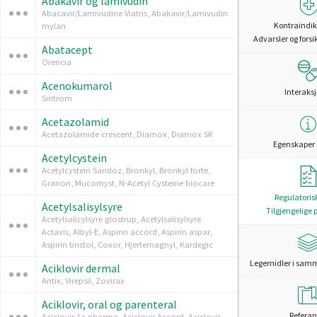
Abakavir og lamivudin
Abacavir/Lamivudine Viatris, Abakavir/Lamivudin
Kontraindik
mylan
Advarsler og forsi
Abatacept
Orencia
Acenokumarol
Interaks
Sintrom
Acetazolamid
Acetazolamide crescent, Diamox, Diamox SR
Egenskaper 
Acetylcystein
Acetylcystein Sandoz, Bronkyl, Bronkyl forte,
Granon, Mucomyst, N-Acetyl Cysteine biocare
Regulatoris
Acetylsalisylsyre
Tilgjengelige 
Acetylsalicylsyre glostrup, Acetylsalisylsyre
Actavis, Albyl-E, Aspirin accord, Aspirin aspar,
Aspirin bristol, Coxor, Hjertemagnyl, Kardegic
Legemidler i sam
Aciklovir dermal
Antix, Virepsil, Zovirax
Aciklovir, oral og parenteral
Referan
Aciclovir 1a pharma, Aciclovir Accord, Aciclovir