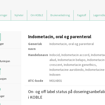
ringer
Nyheter
Om KOBLE
Brukerveiledning
Fagstoff
Legemidle
Indometacin, oral og parenteral
Generisk
Indometacin, oral og parenteral
ger
navn
Handelsnavn
Indocid, Indometacin accord, Indometa
aliud, Indometacin belupo, Indometacin
funksjon
crescent, Indometacin genethics,
Indometacine aurobindo, Indometacine 
Indoxen
asjon
ATC-kode
M01AB01
On- og off label status på doseringsanbefal
nger
i KOBLE