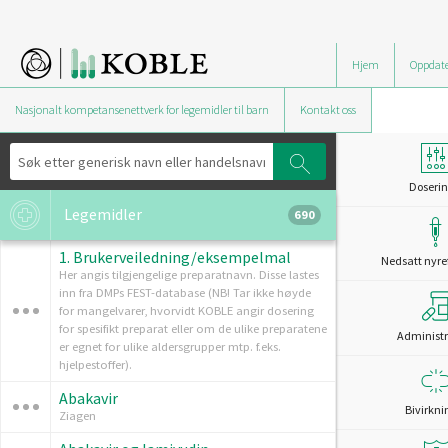
Hjem
Oppdate
Nasjonalt kompetansenettverk for legemidler til barn
Kontakt oss
Doserin
Legemidler
690
1. Brukerveiledning/eksempelmal
Nedsatt nyre
Her angis tilgjengelige preparatnavn. Disse lastes
inn fra DMPs FEST-database (NB! Tar ikke høyde
for mangelvarer, hvorvidt KOBLE angir dosering
for spesifikt preparat eller om de ulike preparatene
Administr
er egnet for ulike aldersgrupper mtp. f.eks.
hjelpestoffer).
Abakavir
Bivirkni
Ziagen