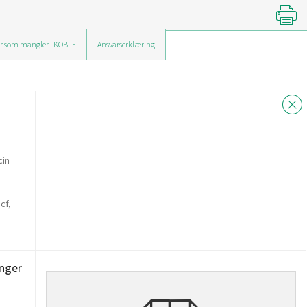
r som mangler i KOBLE
Ansvarserklæring
cin
cf,
inger