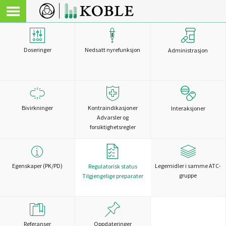
Doseringer
Nedsatt nyrefunksjon
Administrasjon
Bivirkninger
Kontraindikasjoner
Interaksjoner
Advarsler og
forsiktighetsregler
Egenskaper (PK/PD)
Legemidler i samme ATC-
Regulatorisk status
gruppe
Tilgjengelige preparater
Referanser
Oppdateringer