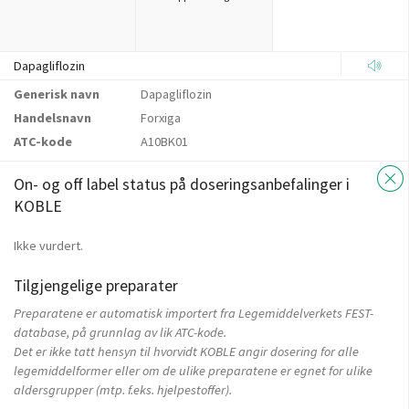
Dapagliflozin
Generisk navn
Dapagliflozin
Handelsnavn
Forxiga
ATC-kode
A10BK01
On- og off label status på doseringsanbefalinger i
KOBLE
Ikke vurdert.
Tilgjengelige preparater
Preparatene er automatisk importert fra Legemiddelverkets FEST-
database, på grunnlag av lik ATC-kode.
Det er ikke tatt hensyn til hvorvidt KOBLE angir dosering for alle
legemiddelformer eller om de ulike preparatene er egnet for ulike
aldersgrupper (mtp. f.eks. hjelpestoffer).