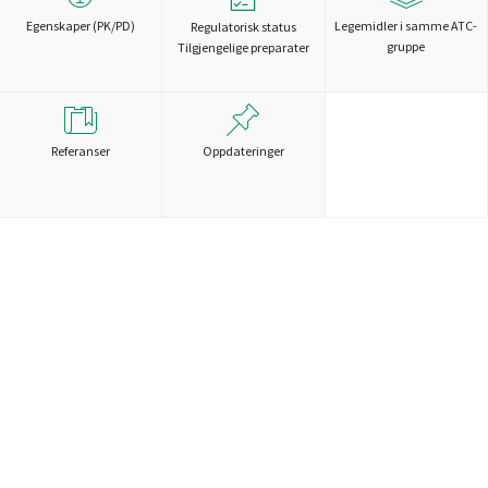
Egenskaper (PK/PD)
Legemidler i samme ATC-
Regulatorisk status
gruppe
Tilgjengelige preparater
Referanser
Oppdateringer