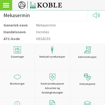
Mekasermin
Generisk navn
Mekasermin
Handelsnavn
Increlex
ATC-kode
H01AC03
Doseringer
Nedsatt nyrefunksjon
Administrasjon
Bivirkninger
Kontraindikasjoner
Interaksjoner
Advarsler og
forsiktighetsregler