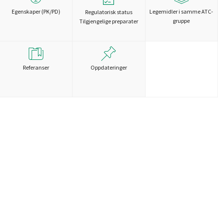
Egenskaper (PK/PD)
Legemidler i samme ATC-
Regulatorisk status
gruppe
Tilgjengelige preparater
Referanser
Oppdateringer