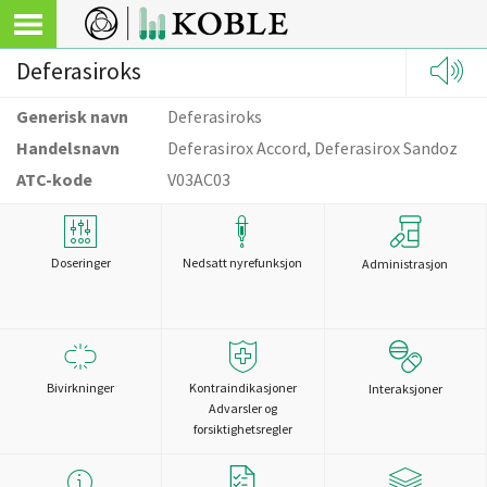
Deferasiroks
Generisk navn
Deferasiroks
Handelsnavn
Deferasirox Accord, Deferasirox Sandoz
ATC-kode
V03AC03
Doseringer
Nedsatt nyrefunksjon
Administrasjon
Bivirkninger
Kontraindikasjoner
Interaksjoner
Advarsler og
forsiktighetsregler