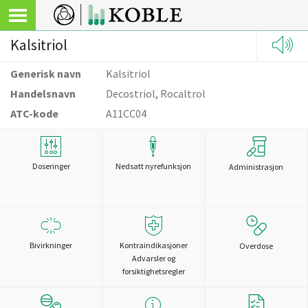
Kalsitriol
Generisk navn
Kalsitriol
Handelsnavn
Decostriol, Rocaltrol
ATC-kode
A11CC04
Doseringer
Nedsatt nyrefunksjon
Administrasjon
Bivirkninger
Kontraindikasjoner
Overdose
Advarsler og
forsiktighetsregler