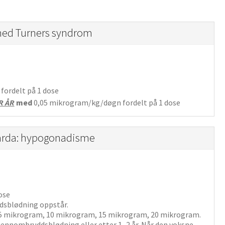
 med Turners syndrom
n
fordelt på 1 dose
R ÅR
med
0,05
mikrogram/kg/døgn
fordelt på 1 dose
tarda: hypogonadisme
ose
dsblødning oppstår.
5 mikrogram, 10 mikrogram, 15 mikrogram, 20 mikrogram.
ennombruddsblødning eller etter 1–2 år. Når den voksne