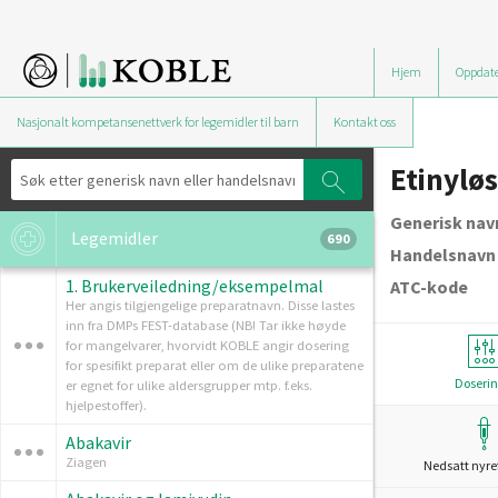
Hjem
Oppdate
Nasjonalt kompetansenettverk for legemidler til barn
Kontakt oss
Etinyløs
Generisk nav
Legemidler
690
Handelsnavn
1. Brukerveiledning/eksempelmal
ATC-kode
Her angis tilgjengelige preparatnavn. Disse lastes
inn fra DMPs FEST-database (NB! Tar ikke høyde
for mangelvarer, hvorvidt KOBLE angir dosering
for spesifikt preparat eller om de ulike preparatene
Doserin
er egnet for ulike aldersgrupper mtp. f.eks.
hjelpestoffer).
Abakavir
Ziagen
Nedsatt nyre