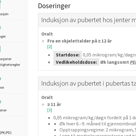
Doseringer
asjon
Induksjon av pubertet hos jenter
Oralt
nger
Fra en skjelettalder på ≥ 12 år
[2]
Startdose:
0,05
mikrogram/kg/døg
asjoner
Vedlikeholdsdose:
Øk langsomt
PE
ktighetsregler
Induksjon av pubertet i pubertas 
ose
Oralt
≥ 11 år
[3]
joner
0,05
mikrogram/kg/døgn
fordelt på 1 d
Øk hver 6.–9. måned til gjennombrud
Opptrappingsregime: 2 mikrogram, 
(PK/PD)
Legg til medroksyprogesteron ved gj