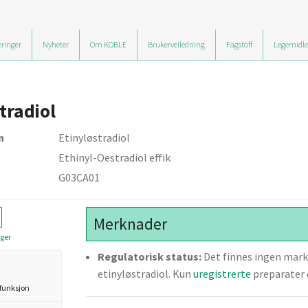
ringer
Nyheter
Om KOBLE
Brukerveiledning
Fagstoff
Legemidle
tradiol
n
Etinyløstradiol
Ethinyl-Oestradiol effik
G03CA01
Merknader
ger
Regulatorisk status:
Det finnes ingen mark
etinyløstradiol. Kun
uregistrerte
preparater e
funksjon