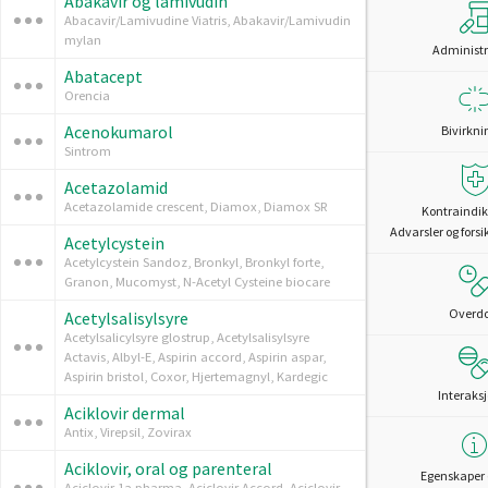
Abakavir og lamivudin
Abacavir/Lamivudine Viatris, Abakavir/Lamivudin
mylan
Administr
Abatacept
Orencia
Acenokumarol
Bivirkni
Sintrom
Acetazolamid
Acetazolamide crescent, Diamox, Diamox SR
Kontraindik
Advarsler og forsi
Acetylcystein
Acetylcystein Sandoz, Bronkyl, Bronkyl forte,
Granon, Mucomyst, N-Acetyl Cysteine biocare
Overd
Acetylsalisylsyre
Acetylsalicylsyre glostrup, Acetylsalisylsyre
Actavis, Albyl-E, Aspirin accord, Aspirin aspar,
Aspirin bristol, Coxor, Hjertemagnyl, Kardegic
Interaks
Aciklovir dermal
Antix, Virepsil, Zovirax
Aciklovir, oral og parenteral
Egenskaper 
Aciclovir 1a pharma, Aciclovir Accord, Aciclovir