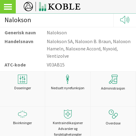
Nalokson
Generisk navn
Nalokson
Handelsnavn
Nalokson SA, Naloxon B. Braun, Naloxon
Hameln, Naloxone Accord, Nyxoid,
Ventizolve
ATC-kode
V03AB15
Doseringer
Nedsatt nyrefunksjon
Administrasjon
Bivirkninger
Kontraindikasjoner
Overdose
Advarsler og
forsiktighetsregler