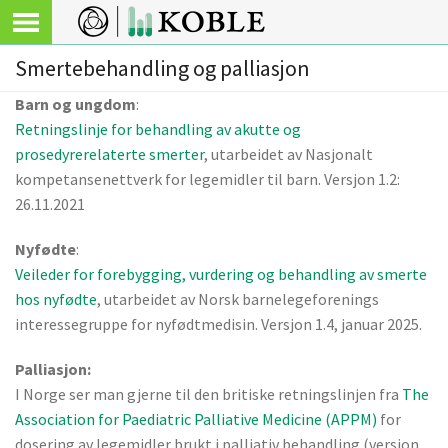
Smertebehandling og palliasjon
Barn og ungdom
:
Retningslinje for behandling av akutte og
prosedyrerelaterte smerter
, utarbeidet av Nasjonalt
kompetansenettverk for legemidler til barn. Versjon 1.2:
26.11.2021
Nyfødte
:
Veileder for forebygging, vurdering og behandling av smerte
hos nyfødte
, utarbeidet av Norsk barnelegeforenings
interessegruppe for nyfødtmedisin. Versjon 1.4, januar 2025.
Palliasjon:
I Norge ser man gjerne til den britiske retningslinjen fra
The
Association for Paediatric Palliative Medicine (APPM)
for
dosering av legemidler brukt i palliativ behandling (versjon