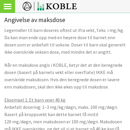
Angivelse av maksdose
Legemidler til barn doseres oftest ut ifra vekt, f.eks. i mg/kg.
Da kan man ende opp med en høyere dose til barnet enn
dosen som er anbefalt til voksne. Doser til barn skal generelt
ikke overskride voksen dose, med mindre det er angitt.
Når en maksdose angis i KOBLE, betyr det at den beregnede
dosen (basert på barnets vekt eller overflate) IKKE må
overskride maksdosen. Hvis den beregnede dosen er lavere
enn maksdosen, skal den ikke økes opp til maksdose.
Eksempel 1: Et barn veier 40 kg
Anbefalt dosering: 1–3 mg/kg/døgn, maks. 100 mg/døgn.
Basert på kroppsvekt kan dette barnet få inntil
120 mg/døgn, men maksdosen er 100 mg/døgn. Maksdosen
må IKKE overskrides, og det vil si at barnet på 40 kg kan få