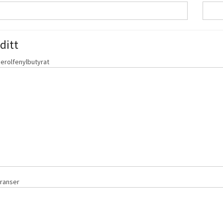
ditt
serolfenylbutyrat
eranser