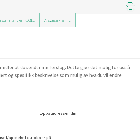
r som mangler i KOBLE
Ansvarserklæring
ler at du sender inn forslag. Dette gjør det mulig for oss å
ert og spesifikk beskrivelse som mulig av hva du vil endre.
E-postadressen din
set/apoteket du jobber på