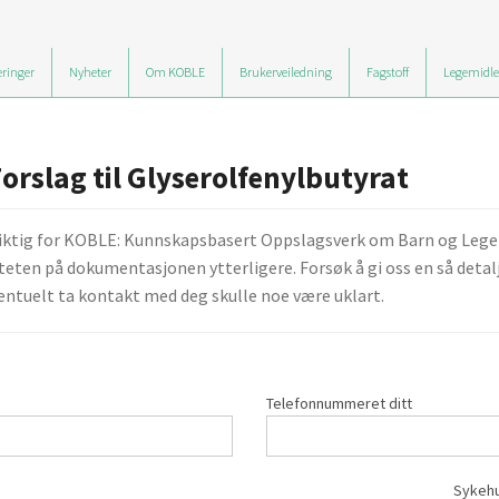
ringer
Nyheter
Om KOBLE
Brukerveiledning
Fagstoff
Legemidle
orslag til Glyserolfenylbutyrat
viktig for KOBLE: Kunnskapsbasert Oppslagsverk om Barn og Legemid
teten på dokumentasjonen ytterligere. Forsøk å gi oss en så detalj
ntuelt ta kontakt med deg skulle noe være uklart.
Telefonnummeret ditt
Sykehu