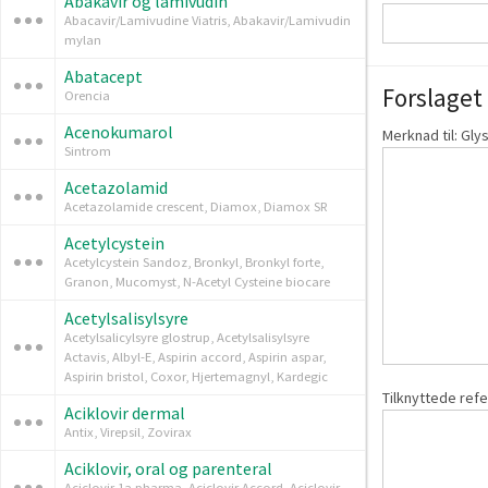
Abakavir og lamivudin
Abacavir/Lamivudine Viatris, Abakavir/Lamivudin
mylan
Abatacept
Forslaget 
Orencia
Acenokumarol
Merknad til: Gly
Sintrom
Acetazolamid
Acetazolamide crescent, Diamox, Diamox SR
Acetylcystein
Acetylcystein Sandoz, Bronkyl, Bronkyl forte,
Granon, Mucomyst, N-Acetyl Cysteine biocare
Acetylsalisylsyre
Acetylsalicylsyre glostrup, Acetylsalisylsyre
Actavis, Albyl-E, Aspirin accord, Aspirin aspar,
Aspirin bristol, Coxor, Hjertemagnyl, Kardegic
Tilknyttede ref
Aciklovir dermal
Antix, Virepsil, Zovirax
Aciklovir, oral og parenteral
Aciclovir 1a pharma, Aciclovir Accord, Aciclovir