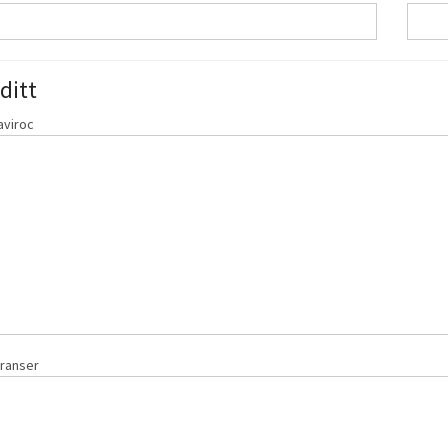
ditt
aviroc
eranser