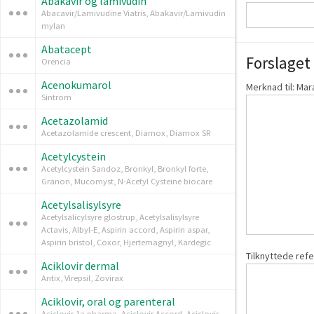
Abakavir og lamivudin
Abacavir/Lamivudine Viatris, Abakavir/Lamivudin
mylan
Abatacept
Forslaget 
Orencia
Acenokumarol
Merknad til: Mar
Sintrom
Acetazolamid
Acetazolamide crescent, Diamox, Diamox SR
Acetylcystein
Acetylcystein Sandoz, Bronkyl, Bronkyl forte,
Granon, Mucomyst, N-Acetyl Cysteine biocare
Acetylsalisylsyre
Acetylsalicylsyre glostrup, Acetylsalisylsyre
Actavis, Albyl-E, Aspirin accord, Aspirin aspar,
Aspirin bristol, Coxor, Hjertemagnyl, Kardegic
Tilknyttede ref
Aciklovir dermal
Antix, Virepsil, Zovirax
Aciklovir, oral og parenteral
Aciclovir 1a pharma, Aciclovir Accord, Aciclovir