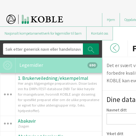
Hjem
Oppdate
Nasjonalt kompetansenettverk for legemidler til barn
Kontakt oss
F
Legemidler
Det er svært 
690
forbedre kvali
1. Brukerveiledning/eksempelmal
KOBLE kan eve
Her angis tilgjengelige preparatnavn. Disse lastes
inn fra DMPs FEST-database (NB! Tar ikke høyde
for mangelvarer, hvorvidt KOBLE angir dosering
Dine data
for spesifikt preparat eller om de ulike preparatene
er egnet for ulike aldersgrupper mtp. f.eks.
Navnet ditt
hjelpestoffer).
Abakavir
Ziagen
Yrket ditt