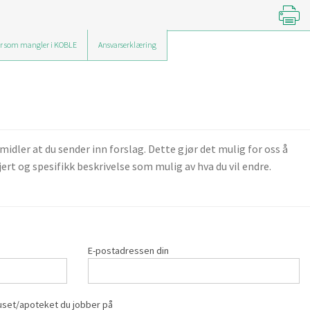
r som mangler i KOBLE
Ansvarserklæring
ler at du sender inn forslag. Dette gjør det mulig for oss å
ert og spesifikk beskrivelse som mulig av hva du vil endre.
E-postadressen din
set/apoteket du jobber på