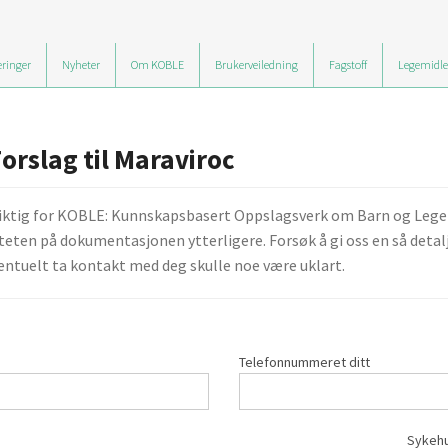
ringer
Nyheter
Om KOBLE
Brukerveiledning
Fagstoff
Legemidle
orslag til Maraviroc
viktig for KOBLE: Kunnskapsbasert Oppslagsverk om Barn og Legemid
teten på dokumentasjonen ytterligere. Forsøk å gi oss en så detalj
ntuelt ta kontakt med deg skulle noe være uklart.
Telefonnummeret ditt
Sykehu