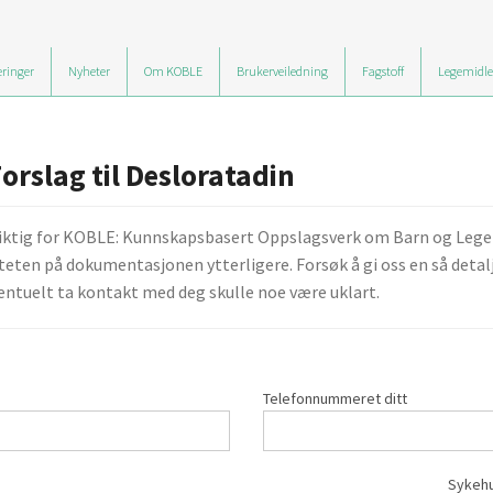
ringer
Nyheter
Om KOBLE
Brukerveiledning
Fagstoff
Legemidle
orslag til Desloratadin
viktig for KOBLE: Kunnskapsbasert Oppslagsverk om Barn og Legemid
teten på dokumentasjonen ytterligere. Forsøk å gi oss en så detalj
ntuelt ta kontakt med deg skulle noe være uklart.
Telefonnummeret ditt
Sykehu