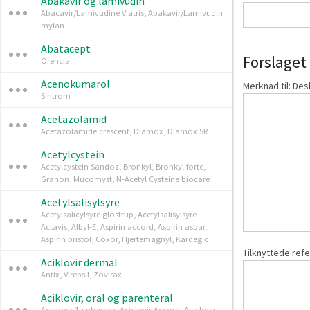
Abakavir og lamivudin
Abacavir/Lamivudine Viatris, Abakavir/Lamivudin
mylan
Abatacept
Forslaget 
Orencia
Acenokumarol
Merknad til: Des
Sintrom
Acetazolamid
Acetazolamide crescent, Diamox, Diamox SR
Acetylcystein
Acetylcystein Sandoz, Bronkyl, Bronkyl forte,
Granon, Mucomyst, N-Acetyl Cysteine biocare
Acetylsalisylsyre
Acetylsalicylsyre glostrup, Acetylsalisylsyre
Actavis, Albyl-E, Aspirin accord, Aspirin aspar,
Aspirin bristol, Coxor, Hjertemagnyl, Kardegic
Tilknyttede ref
Aciklovir dermal
Antix, Virepsil, Zovirax
Aciklovir, oral og parenteral
Aciclovir 1a pharma, Aciclovir Accord, Aciclovir