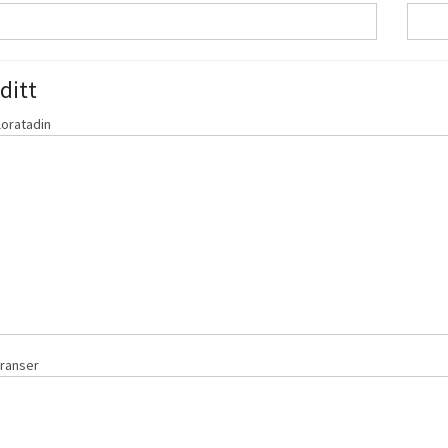
ditt
loratadin
eranser