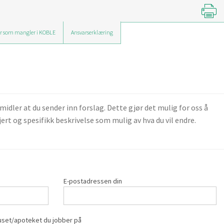
r som mangler i KOBLE
Ansvarserklæring
ler at du sender inn forslag. Dette gjør det mulig for oss å
ert og spesifikk beskrivelse som mulig av hva du vil endre.
E-postadressen din
set/apoteket du jobber på