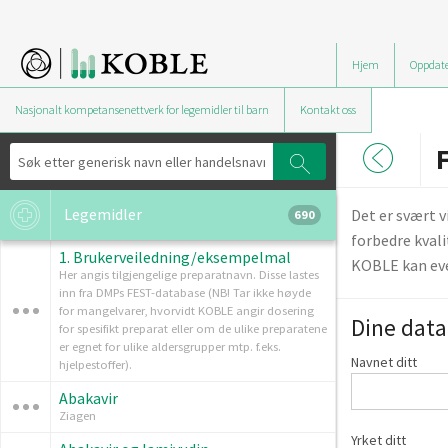
Hjem
Oppdate
Nasjonalt kompetansenettverk for legemidler til barn
Kontakt oss
F
Legemidler
Det er svært 
690
forbedre kvali
1. Brukerveiledning/eksempelmal
KOBLE kan eve
Her angis tilgjengelige preparatnavn. Disse lastes
inn fra DMPs FEST-database (NB! Tar ikke høyde
for mangelvarer, hvorvidt KOBLE angir dosering
Dine data
for spesifikt preparat eller om de ulike preparatene
er egnet for ulike aldersgrupper mtp. f.eks.
Navnet ditt
hjelpestoffer).
Abakavir
Ziagen
Yrket ditt