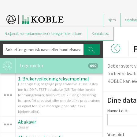
Hjem
Oppdate
Nasjonalt kompetansenettverk for legemidler til barn
Kontakt oss
Legemidler
Det er svært 
690
forbedre kvali
1. Brukerveiledning/eksempelmal
KOBLE kan eve
Her angis tilgjengelige preparatnavn. Disse lastes
inn fra DMPs FEST-database (NB! Tar ikke høyde
for mangelvarer, hvorvidt KOBLE angir dosering
Dine data
for spesifikt preparat eller om de ulike preparatene
er egnet for ulike aldersgrupper mtp. f.eks.
Navnet ditt
hjelpestoffer).
Abakavir
Ziagen
Yrket ditt