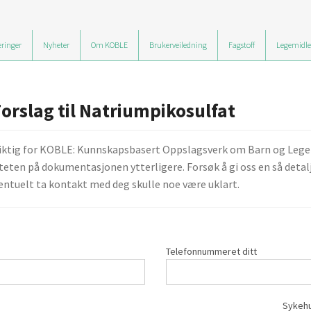
ringer
Nyheter
Om KOBLE
Brukerveiledning
Fagstoff
Legemidle
Forslag til Natriumpikosulfat
viktig for KOBLE: Kunnskapsbasert Oppslagsverk om Barn og Legemid
teten på dokumentasjonen ytterligere. Forsøk å gi oss en så detalj
ntuelt ta kontakt med deg skulle noe være uklart.
Telefonnummeret ditt
Sykehu