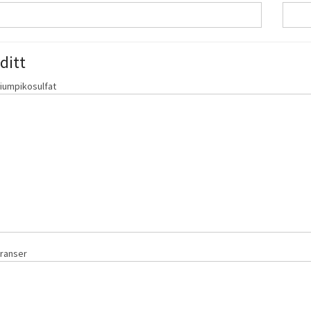
ditt
riumpikosulfat
eranser