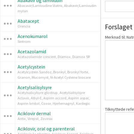
Abakavir og lamivudin
Abacavir/Lamivudine Viatris, Abakavir/Lamivudin
mylan
Abatacept
Forslaget 
Orencia
Acenokumarol
Merknad til: Nat
Sintrom
Acetazolamid
Acetazolamide crescent, Diamox, Diamox SR
Acetylcystein
Acetylcystein Sandoz, Bronkyl, Bronkyl forte,
Granon, Mucomyst, N-Acetyl Cysteine biocare
Acetylsalisylsyre
Acetylsalicylsyre glostrup, Acetylsalisylsyre
Actavis, Albyl-E, Aspirin accord, Aspirin aspar,
Aspirin bristol, Coxor, Hjertemagnyl, Kardegic
Tilknyttede ref
Aciklovir dermal
Antix, Virepsil, Zovirax
Aciklovir, oral og parenteral
Aciclovir 1a pharma, Aciclovir Accord, Aciclovir