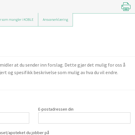
r som mangler i KOBLE
Ansvarserklæring
ler at du sender inn forslag. Dette gjør det mulig for oss å
ert og spesifikk beskrivelse som mulig av hva du vil endre.
E-postadressen din
set/apoteket du jobber på