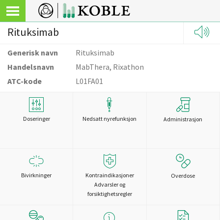
Rituksimab
Generisk navn
Rituksimab
Handelsnavn
MabThera, Rixathon
ATC-kode
L01FA01
Doseringer
Nedsatt nyrefunksjon
Administrasjon
Bivirkninger
Kontraindikasjoner
Overdose
Advarsler og
forsiktighetsregler